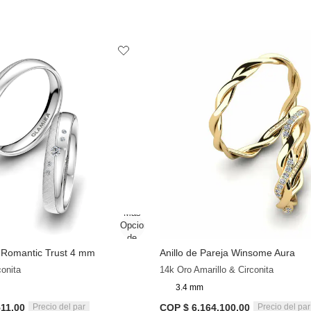
a Romantic Trust 4 mm
Anillo de Pareja Winsome Aura
+9
conita
14k Oro Amarillo & Circonita
3.4 mm
511,00
COP $ 6.164.100,00
Precio del par
Precio del par