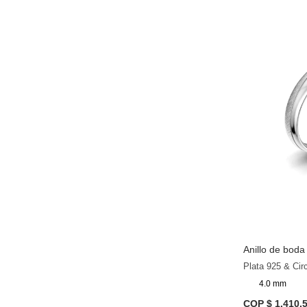
Anillo de bod
Plata 925 & Cir
4.0 mm
COP $ 1.410.