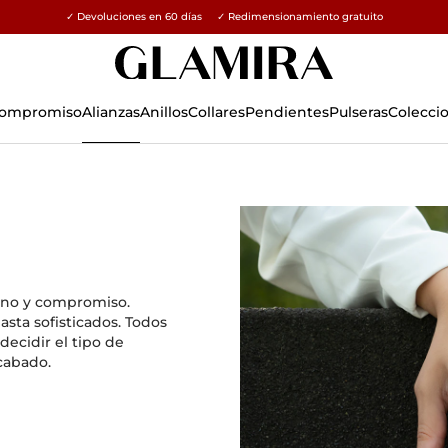
✓ Devoluciones en 60 días ✓ Redimensionamiento gratuito
 Compromiso
Alianzas
Anillos
Collares
Pendientes
Pulseras
Colecci
rno y compromiso.
sta sofisticados. Todos
decidir el tipo de
acabado.