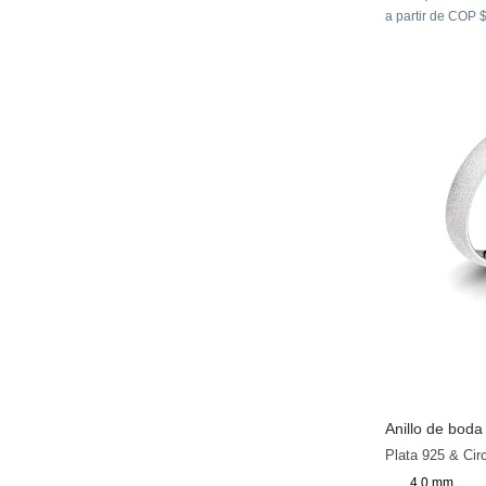
a partir de COP 
Anillo de bod
Plata 925 & Cir
4.0 mm