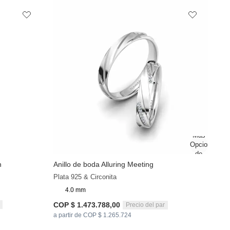
n
Anillo de boda Alluring Meeting
+9
+9
Plata 925 & Circonita
4.0 mm
COP $ 1.473.788,00
Precio del par
a partir de COP $ 1.265.724