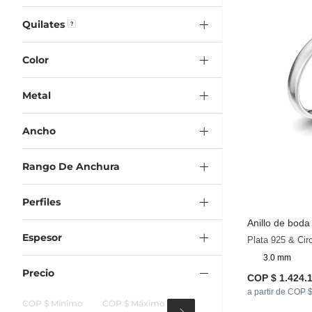
Quilates
Color
Metal
Ancho
Rango De Anchura
Perfiles
Anillo de bod
Espesor
Plata 925 & Cir
3.0 mm
Precio
COP $ 1.424.
a partir de COP 
COP $ Mínimo
COP $ Máximo