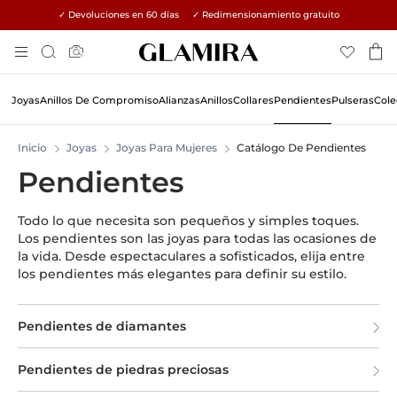
✓ Devoluciones en 60 días ✓ Redimensionamiento gratuito
Skip
Búsqueda
To
Content
Joyas
Anillos De Compromiso
Alianzas
Anillos
Collares
Pendientes
Pulseras
Cole
Inicio
Joyas
Joyas Para Mujeres
Catálogo De Pendientes
Pendientes
Todo lo que necesita son pequeños y simples toques.
Los pendientes son las joyas para todas las ocasiones de
la vida. Desde espectaculares a sofisticados, elija entre
los pendientes más elegantes para definir su estilo.
Pendientes de diamantes
Pendientes de piedras preciosas