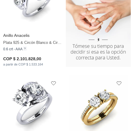
Anillo Anacelis
Plata 925 & Circón Blanco & Circonita
0.6 crt - AAA
COP $ 2.101.828,00
a partir de COP $ 1.533.164