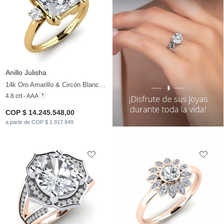
Anillo Julisha
14k Oro Amarillo & Circón Blanco & Zafiro blanco
4.8 crt - AAA
COP $ 14.245.548,00
a partir de COP $ 1.917.849