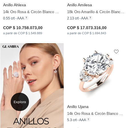
Anillo Ahlexa
Anillo Amilesa
14k Oro Rosa & Circón Blanco & Diamante
18k Oro Amarillo & Circón Blanco & Diamante
0.55 crt - AAA
2.13 crt - AAA
COP $ 10.758.073,00
COP $ 17.073.316,00
a partir de COP $ 1.549.889
a partir de COP $ 1.694.843
Anillo Ujana
14k Oro Rosa & Circón Blanco & Zafiro blanco
5.3 crt - AAA