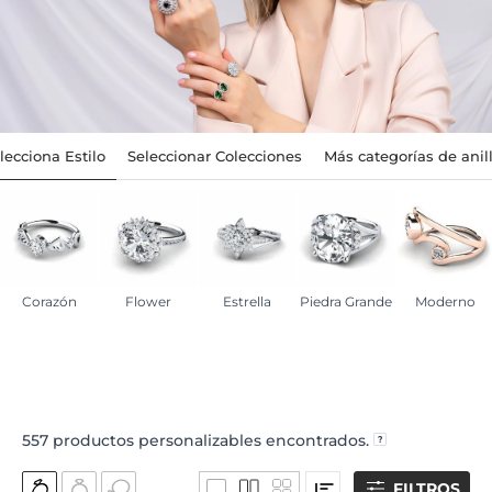
lecciona Estilo
Seleccionar Colecciones
Más categorías de anil
Corazón
Flower
Estrella
Piedra Grande
Moderno
557
productos personalizables encontrados.
FILTROS