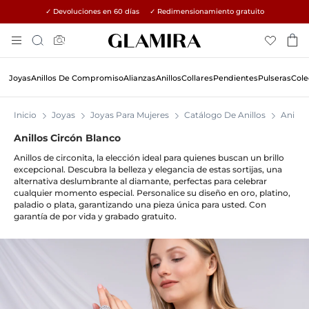
✓ Devoluciones en 60 días ✓ Redimensionamiento gratuito
Skip
Búsqueda
To
Content
Joyas
Anillos De Compromiso
Alianzas
Anillos
Collares
Pendientes
Pulseras
Cole
Inicio
Joyas
Joyas Para Mujeres
Catálogo De Anillos
Anillos
Anillos Circón Blanco
Anillos
de circonita, la elección ideal para quienes buscan un brillo
excepcional. Descubra la belleza y elegancia de estas sortijas, una
alternativa deslumbrante al diamante, perfectas para celebrar
cualquier momento especial. Personalice su diseño en oro, platino,
paladio o plata, garantizando una pieza única para usted. Con
garantía de por vida y grabado gratuito.