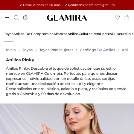
✓ Devoluciones en 60 días ✓ Redimensionamiento gratuito
Skip
Búsqueda
To
Content
Joyas
Anillos De Compromiso
Alianzas
Anillos
Collares
Pendientes
Pulseras
Cole
Inicio
Joyas
Joyas Para Mujeres
Catálogo De Anillos
Anillos
Anillos Pinky
Anillos
Pinky: Descubra el toque de sofisticación que su estilo
merece en GLAMIRA Colombia. Perfectos para quienes desean
expresar su individualidad con un detalle único, estas sortijas
meñique son una declaración de estilo sutil y elegante.
Personalícelos en oro, platino, paladio o plata, y recíbalos con envío
gratis a Colombia y 60 días de devolución.