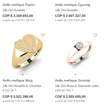
Anillo meñique Flanni
Anillo meñique Cgunnig
14k Oro Amarillo
14k Oro Amarillo
COP $ 3.169.691,00
COP $ 2.607.327,00
a partir de COP $ 1.148.479
a partir de COP $ 931.048
Anillo meñique Wicg
Anillo meñique Govinde
14k Oro Amarillo & Circonita
14k Oro Rosa & Diamante cultivado en laboratorio
0.112 crt
0.03 crt - VS
COP $ 5.521.398,00
COP $ 2.955.605,00
a partir de COP $ 1.488.563
a partir de COP $ 919.898