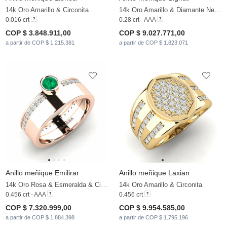
14k Oro Amarillo & Circonita
14k Oro Amarillo & Diamante Negro
0.016 crt
0.28 crt - AAA
COP $ 3.848.911,00
COP $ 9.027.771,00
a partir de COP $ 1.215.381
a partir de COP $ 1.823.071
Anillo meñique Emilirar
Anillo meñique Laxian
14k Oro Rosa & Esmeralda & Circonita
14k Oro Amarillo & Circonita
0.456 crt - AAA
0.456 crt
COP $ 7.320.999,00
COP $ 9.954.585,00
a partir de COP $ 1.884.398
a partir de COP $ 1.795.196