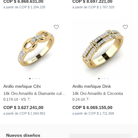
COP $ 6.868.631,00
COP $ 8.697.221,00
a partir de COP $ 1.204.230
a partir de COP $ 1.767.320
Anillo meñique Cihi
Anillo meñique Dink
14k Oro Amarillo & Diamante cultivado en laboratorio
14k Oro Amarillo & Circonita
0.174 crt - VS
0.24 crt
COP $ 3.627.241,00
COP $ 6.069.155,00
a partir de COP $ 1.064.852
a partir de COP $ 1.711.568
Nuevos diseños