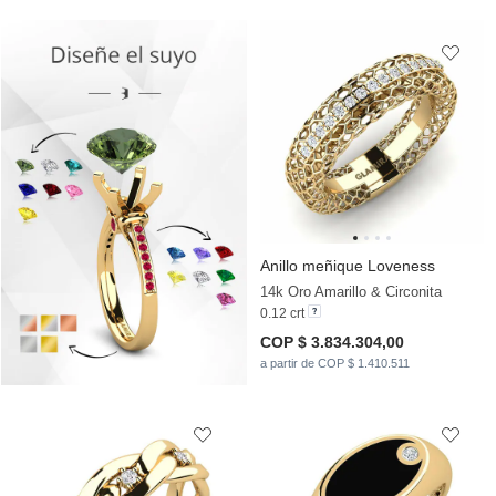
Anillo meñique Loveness
14k Oro Amarillo & Circonita
0.12 crt
COP $ 3.834.304,00
a partir de COP $ 1.410.511