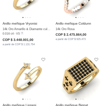
Anillo meñique Vryonisi
Anillo meñique Coldunn
14k Oro Amarillo & Diamante cultivado en laboratorio
14k Oro Rosa
0.016 crt - VS
COP $ 2.475.864,00
a partir de COP $ 925.473
COP $ 3.448.001,00
a partir de COP $ 1.131.754
Anillo meñique Lionesi
Anillo meñique Bignat