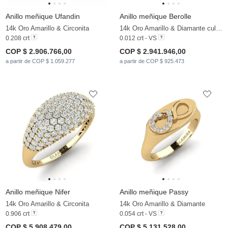
Anillo meñique Ufandin
Anillo meñique Berolle
14k Oro Amarillo & Circonita
14k Oro Amarillo & Diamante cultivado en laboratorio
0.208 crt
0.012 crt - VS
COP $ 2.906.766,00
COP $ 2.941.946,00
a partir de COP $ 1.059.277
a partir de COP $ 925.473
Anillo meñique Nifer
Anillo meñique Passy
14k Oro Amarillo & Circonita
14k Oro Amarillo & Diamante
0.906 crt
0.054 crt - VS
COP $ 5.908.479,00
COP $ 5.131.528,00