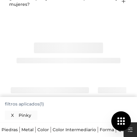
mujeres?
filtros aplicados(1)
X
Pinky
Los anillos pinky destacan en el dedo
Piedras
Metal
Color
Color Intermediario
Forma
Quilates
meñique con presencia serena