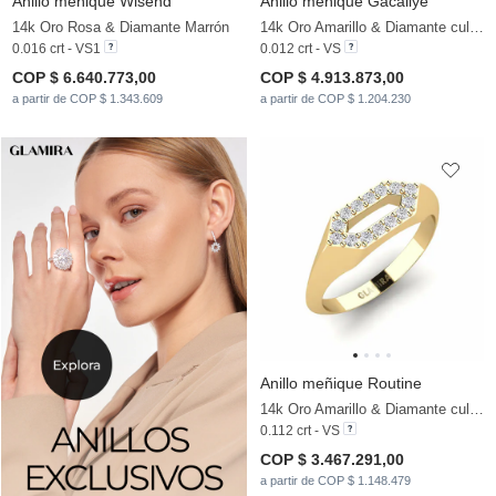
Anillo meñique Wisend
Anillo meñique Gacaliye
14k Oro Rosa & Diamante Marrón
14k Oro Amarillo & Diamante cultivado en laboratorio
0.016 crt - VS1
0.012 crt - VS
COP $ 6.640.773,00
COP $ 4.913.873,00
a partir de COP $ 1.343.609
a partir de COP $ 1.204.230
Anillo meñique Routine
14k Oro Amarillo & Diamante cultivado en laboratorio
0.112 crt - VS
COP $ 3.467.291,00
a partir de COP $ 1.148.479