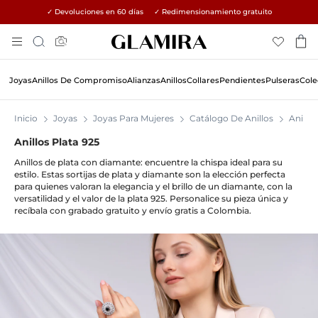
✓ Devoluciones en 60 días ✓ Redimensionamiento gratuito
Skip
Búsqueda
To
Content
Joyas
Anillos De Compromiso
Alianzas
Anillos
Collares
Pendientes
Pulseras
Cole
Inicio
Joyas
Joyas Para Mujeres
Catálogo De Anillos
Anillos
Anillos Plata 925
Anillos
de plata con diamante: encuentre la chispa ideal para su
estilo. Estas sortijas de plata y diamante son la elección perfecta
para quienes valoran la elegancia y el brillo de un diamante, con la
versatilidad y el valor de la plata 925. Personalice su pieza única y
recíbala con grabado gratuito y envío gratis a Colombia.