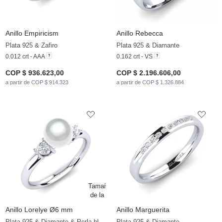
Anillo Empiricism
Anillo Rebecca
Plata 925 & Zafiro
Plata 925 & Diamante
0.012 crt - AAA
0.162 crt - VS
COP $ 936.623,00
COP $ 2.196.606,00
a partir de COP $ 914.323
a partir de COP $ 1.326.884
Anillo Lorelye Ø6 mm
Anillo Marguerita
Plata 925 & Diamante & Perla blanca
Plata 925 & Diamante