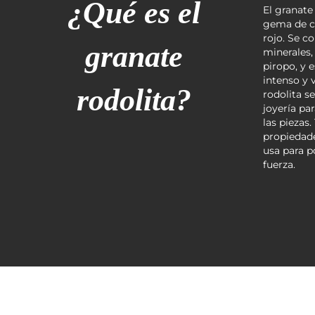
¿Qué es el
El granate
gema de co
rojo. Se c
granate
minerales
piropo, y 
intenso y 
rodolita?
rodolita s
joyería pa
las piezas
propiedade
usa para po
fuerza.