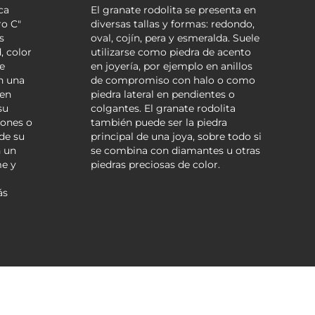
ca
El granate rodolita se presenta en
ro C"
diversas tallas y formas: redondo,
s
oval, cojín, pera y esmeralda. Suele
, color
utilizarse como piedra de acento
e
en joyería, por ejemplo en anillos
en una
de compromiso con halo o como
 en
piedra lateral en pendientes o
su
colgantes. El granate rodolita
iones o
también puede ser la piedra
de su
principal de una joya, sobre todo si
n un
se combina con diamantes u otras
me y
piedras preciosas de color.
ás