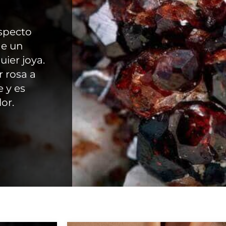
aspecto
de un
ier joya.
 rosa a
e y es
or.