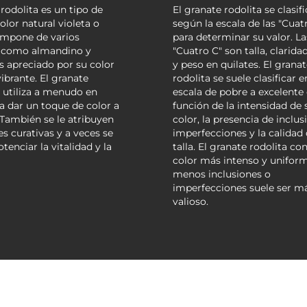
 rodolita es un tipo de
El granate rodolita se clasifi
lor natural violeta o
según la escala de las "Cuat
ompone de varios
para determinar su valor. La
, como almandino y
"Cuatro C" son talla, claridad
es apreciado por su color
y peso en quilates. El granat
vibrante. El granate
rodolita se suele clasificar 
e utiliza a menudo en
escala de pobre a excelente
ra dar un toque de color a
función de la intensidad de 
. También se le atribuyen
color, la presencia de inclus
s curativas y a veces se
imperfecciones y la calidad 
tenciar la vitalidad y la
talla. El granate rodolita co
color más intenso y unifor
menos inclusiones o
imperfecciones suele ser m
valioso.