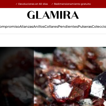
✓ Devoluciones en 60 días ✓ Redimensionamiento gratuito
 Compromiso
Alianzas
Anillos
Collares
Pendientes
Pulseras
Colecci